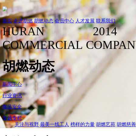
首页
走进胡燃
胡燃动态
会员中心
人才发展
联系我们
HURAN
2014
COMMERCIAL COMPA
胡燃动态
新闻中心
行业资讯
食品安全
专题专栏
关注与视野
最美一线工人
榜样的力量
胡燃艺苑
胡燃慈善