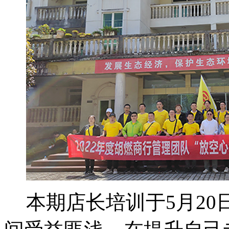
本期店长培训于
5
月
20