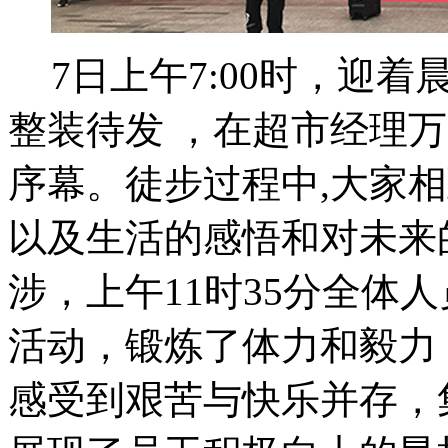
7日上午
7:00
时，迎着
整装待发
，在超市经理万
序幕。徒步过程中
,
大家相
以及生活的感悟和对未来
涉，上午
11
时
35
分全体人
活动，锻炼了体力和毅力
感受到艰苦与快乐并存，